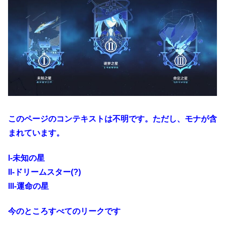
このページのコンテキストは不明です。ただし、モナが含
まれています。
l-未知の星
ll-ドリームスター(?)
lll-運命の星
今のところすべてのリークです