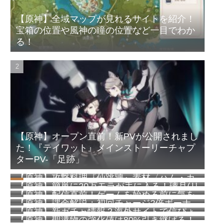
【原神】全域マップが見れるサイトを紹介！
宝箱の位置や風神の瞳の位置など一目でわか
る！
【原神】オープン直前！新PVが公開されまし
た！『テイワット』メインストーリーチャプ
ターPV-「足跡」
【原神】攻撃料理『仙跳牆』素材〈ハム・カ
【原神】簡単に20万モラが手に入る！璃月(リ
ニ・エビのむき身・松茸〉の集め方
【原神】配信直前！ゲームを始める前に気を
ーユエ)港の『豪華・貴重な宝箱』の場所解説
【原神】課金解説：初回チャージ2倍ボーナ
付けたいことなどまとめ
【原神】新ガチャ情報？海外サイトで信ぴょ
スはパックごと！空月の祝福は超お得！
【原神】聖遺物の強化値は80%引き継げる！