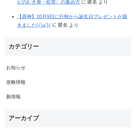
ビのむき身・松茸〉の集め方
に
匿名
より
【原神】10月9日に行秋から誕生日プレゼントが届
きました(ﾉ’ω’)ﾉ
に
匿名
より
カテゴリー
お知らせ
攻略情報
新情報
アーカイブ