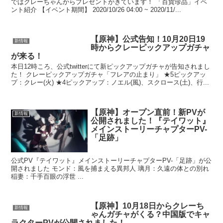
ではクレーちゃんからプレゼントがきています！ 「百貨珍品」イベ
ント紹介 【イベント期間】 2020/10/26 04:00 ~ 2020/11/...
【原神】公式告知！10月20日19
新情報
時からクレーピックアップガチャ
が来る！
本日12時ころ、公式twitterにて新ピックアップガチャが告知されまし
た！ クレーピックアップガチャ「フレアの止まり」 ★5ピックアッ
プ：クレー(火) ★4ピックアップ：ノエル(風)、スクロース(土)、行...
【原神】オープン直前！新PVが
新情報
公開されました！『テイワット』
メインストーリーチャプターPV-
「足跡」
公式PV『テイワット』メインストーリーチャプターPV-「足跡」が公
開されました モンド：風を捕まえる異邦人 璃月：久遠の体との別れ
稲妻：千手百眼の浮世 ...
【原神】10月18日からクレーち
新情報
ゃんガチャがくる？中国版でキャ
ラクターPVが公開されました！