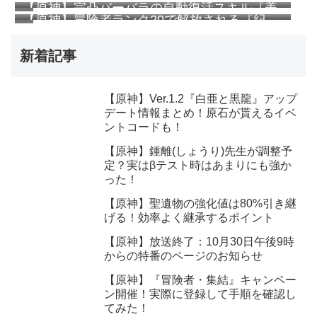
う性が高そうなリークが・・・
【原神】完凸バーバラの自動復活スキル『美
効率よく継承するポイント
【原神】冒険者ランク20で解放される『紀
しいものをあなたに』の安心感がすごい
行』まとめ！早めに手を付けたいシステムで
す！
新着記事
【原神】Ver.1.2『白亜と黒龍』アップ
デート情報まとめ！原石が貰えるイベ
ントコードも！
【原神】鍾離(しょうり)先生が調整予
定？実はβテスト時はあまりにも強か
った！
【原神】聖遺物の強化値は80%引き継
げる！効率よく継承するポイント
【原神】放送終了：10月30日午後9時
からの特番のページのお知らせ
【原神】『冒険者・集結』キャンペー
ン開催！実際に登録して手順を確認し
てみた！