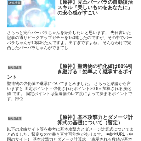
【原神】完凸バーバラの自動復活
攻略情報
スキル『美しいものをあなたに』
の安心感がすごい
さらっと完凸バーバラちゃんを紹介したいと思います。 先日書いた
記事の通りピックアップガチャを150連したのですが、その中でバー
バラちゃんが10体出たんですよ。出すぎですよね。 そんなわけで完
凸したバーバラちゃんができてし...
【原神】聖遺物の強化値は80%引
攻略情報
き継げる！効率よく継承するポイ
ント
聖遺物の強化値の継承についてまとめました。 さらっと結論から言
いますと 固定ポイント＋強化されたポイント×0.8＝加算される強化
値 です。 固定ポイントは聖遺物のレア度によって決まるポイントで
す。部位...
【原神】基本攻撃力とダメージ計
攻略情報
算式の基礎について（暫定）
以下の攻略サイト等を参考に基本攻撃力とダメージ計算式についてま
とめました。暫定なので書き直す可能性があります。 ■参考URL（中
国のサイト） 基本攻撃力とダメージ計算式 （表示される数値が基本