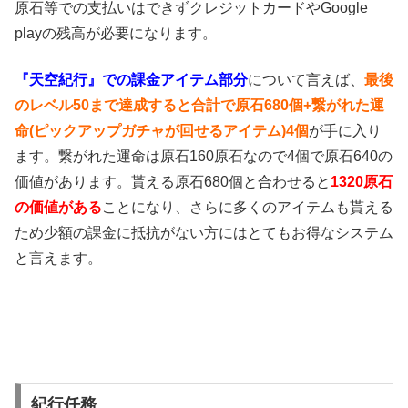
原石等での支払いはできずクレジットカードやGoogle
playの残高が必要になります。
『天空紀行』での課金アイテム部分
について言えば、
最後
のレベル50まで達成すると合計で原石680個+繋がれた運
命(ピックアップガチャが回せるアイテム)4個
が手に入り
ます。繋がれた運命は原石160原石なので4個で原石640の
価値があります。貰える原石680個と合わせると
1320原石
の価値がある
ことになり、さらに多くのアイテムも貰える
ため少額の課金に抵抗がない方にはとてもお得なシステム
と言えます。
紀行任務