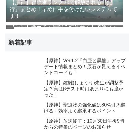
【原神】冒険者ランク20で解放される『紀
行』まとめ！早めに手を付けたいシステムで
す！
【原神】新ガチャ情報？海外サイトで信ぴょ
う性が高そうなリークが・・・
新着記事
【原神】Ver.1.2『白亜と黒龍』アップ
デート情報まとめ！原石が貰えるイベ
ントコードも！
【原神】鍾離(しょうり)先生が調整予
定？実はβテスト時はあまりにも強か
った！
【原神】聖遺物の強化値は80%引き継
げる！効率よく継承するポイント
【原神】放送終了：10月30日午後9時
からの特番のページのお知らせ