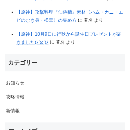
【原神】攻撃料理『仙跳牆』素材〈ハム・カニ・エ
ビのむき身・松茸〉の集め方
に
匿名
より
【原神】10月9日に行秋から誕生日プレゼントが届
きました(ﾉ’ω’)ﾉ
に
匿名
より
カテゴリー
お知らせ
攻略情報
新情報