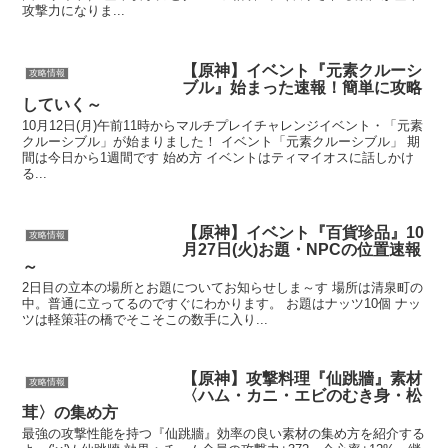
攻撃力になりま...
【原神】イベント『元素クルーシ
攻略情報
ブル』始まった速報！簡単に攻略
していく～
10月12日(月)午前11時からマルチプレイチャレンジイベント・「元素
クルーシブル」が始まりました！ イベント「元素クルーシブル」 期
間は今日から1週間です 始め方 イベントはティマイオスに話しかけ
る...
【原神】イベント『百貨珍品』10
攻略情報
月27日(火)お題・NPCの位置速報
～
2日目の立本の場所とお題についてお知らせしま～す 場所は清泉町の
中。普通に立ってるのですぐにわかります。 お題はナッツ10個 ナッ
ツは軽策荘の橋でそこそこの数手に入り...
【原神】攻撃料理『仙跳牆』素材
攻略情報
〈ハム・カニ・エビのむき身・松
茸〉の集め方
最強の攻撃性能を持つ『仙跳牆』効率の良い素材の集め方を紹介する