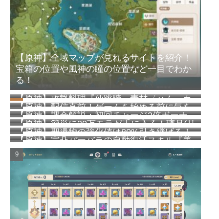
【原神】全域マップが見れるサイトを紹介！
宝箱の位置や風神の瞳の位置など一目でわか
る！
【原神】攻撃料理『仙跳牆』素材〈ハム・カ
【原神】配信直前！ゲームを始める前に気を
ニ・エビのむき身・松茸〉の集め方
【原神】課金解説：初回チャージ2倍ボーナ
付けたいことなどまとめ
【原神】簡単に20万モラが手に入る！璃月(リ
スはパックごと！空月の祝福は超お得！
【原神】聖遺物の強化値は80%引き継げる！
ーユエ)港の『豪華・貴重な宝箱』の場所解説
【原神】完凸バーバラの自動復活スキル『美
効率よく継承するポイント
しいものをあなたに』の安心感がすごい