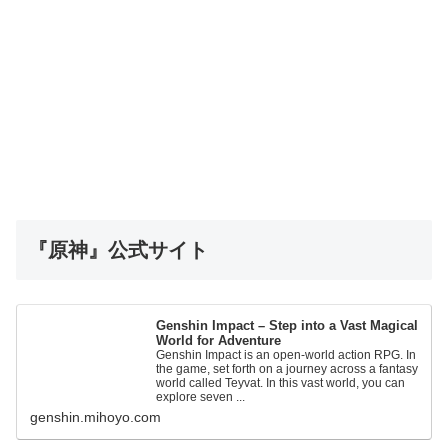
『原神』公式サイト
Genshin Impact – Step into a Vast Magical
World for Adventure
Genshin Impact is an open-world action RPG. In
the game, set forth on a journey across a fantasy
world called Teyvat. In this vast world, you can
explore seven ...
genshin.mihoyo.com