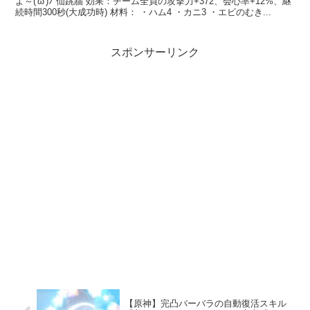
よ～('ω')ﾉ 仙跳牆 効果：チーム全員の攻撃力+372、会心率+12%、継
続時間300秒(大成功時) 材料： ・ハム4 ・カニ3 ・エビのむき...
スポンサーリンク
【原神】完凸バーバラの自動復活スキル