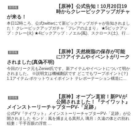
【原神】公式告知！10月20日19
新情報
時からクレーピックアップガチャ
が来る！
本日12時ころ、公式twitterにて新ピックアップガチャが告知されまし
た！ クレーピックアップガチャ「フレアの止まり」 ★5ピックアッ
プ：クレー(火) ★4ピックアップ：ノエル(風)、スクロース(土)、行...
【原神】天然樹脂の保存が可能
新情報
に!?アイテムやイベントがリーク
されました(真偽不明)
今回のリーク元もZeniet氏です。新アイテムやイベントについて明か
されました。 ※説明文は機械翻訳です どこでもワープポイント(？)
1.1アイテム-ポケットウェイポイント テレポーテーション構造に...
【原神】オープン直前！新PVが
新情報
公開されました！『テイワット』
メインストーリーチャプターPV-「足跡」
公式PV『テイワット』メインストーリーチャプターPV-「足跡」が公
開されました モンド：風を捕まえる異邦人 璃月：久遠の体との別れ
稲妻：千手百眼の浮世 ...