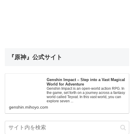
『原神』公式サイト
Genshin Impact – Step into a Vast Magical
World for Adventure
Genshin Impact is an open-world action RPG. In
the game, set forth on a journey across a fantasy
world called Teyvat. In this vast world, you can
explore seven ...
genshin.mihoyo.com