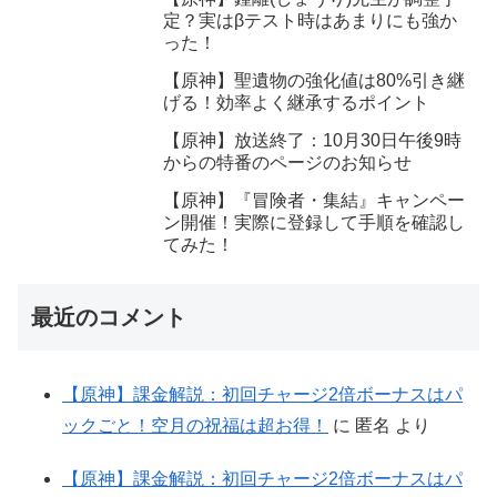
定？実はβテスト時はあまりにも強か
った！
【原神】聖遺物の強化値は80%引き継
げる！効率よく継承するポイント
【原神】放送終了：10月30日午後9時
からの特番のページのお知らせ
【原神】『冒険者・集結』キャンペー
ン開催！実際に登録して手順を確認し
てみた！
最近のコメント
【原神】課金解説：初回チャージ2倍ボーナスはパ
ックごと！空月の祝福は超お得！
に
匿名
より
【原神】課金解説：初回チャージ2倍ボーナスはパ