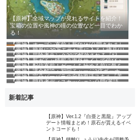
【原神】全域マップが見れるサイトを紹介！
宝箱の位置や風神の瞳の位置など一目でわか
る！
【原神】オープン直前！新PVが公開されまし
【原神】簡単に20万モラが手に入る！璃月(リ
た！『テイワット』メインストーリーチャプ
【原神】冒険者ランク20で解放される『紀
ーユエ)港の『豪華・貴重な宝箱』の場所解説
ターPV-「足跡」
【原神】新ガチャ情報？海外サイトで信ぴょ
行』まとめ！早めに手を付けたいシステムで
【原神】配信直前！ゲームを始める前に気を
う性が高そうなリークが・・・
す！
【原神】課金解説：初回チャージ2倍ボーナ
付けたいことなどまとめ
【原神】完凸バーバラの自動復活スキル『美
スはパックごと！空月の祝福は超お得！
【原神】開発者ディスカッション公開(英語
しいものをあなたに』の安心感がすごい
版)！「冒険者・集結」イベント予告も併せて
紹介！
新着記事
【原神】Ver.1.2『白亜と黒龍』アップ
デート情報まとめ！原石が貰えるイベ
ントコードも！
【原神】鍾離(しょうり)先生が調整予