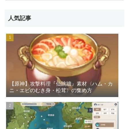
人気記事
【原神】攻撃料理『仙跳牆』素材〈ハム・カ
ニ・エビのむき身・松茸〉の集め方