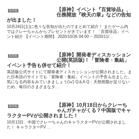
【原神】イベント『百貨珍品』、
新情報
任務開放『映天の章』などの告知
が出ました！
10月24日(土)に色々な告知が出たのでまとめて紹介！ またゲーム内
ではクレーちゃんからプレゼントがきています！ 「百貨珍品」イベ
ント紹介 【イベント期間】 2020/10/26 04:00 ~ 2020/11/...
【原神】開発者ディスカッション
新情報
公開(英語版)！「冒険者・集結」
イベント予告も併せて紹介！
英語版公式サイトにて開発者ディスカッションが公開されました。ま
た日本語のサイトでも「冒険者・集結」イベントの予告も出ました。
気になる内容をみていきましょう('ω') Q＆A Q：天然樹脂が足りない
ため、毎日のさまざまなタ...
【原神】10月18日からクレーち
新情報
ゃんガチャがくる？中国版でキャ
ラクターPVが公開されました！
10月13日、中国でクレーちゃんのキャラクターPVが公開されまし
た！ キャラクターPV ...