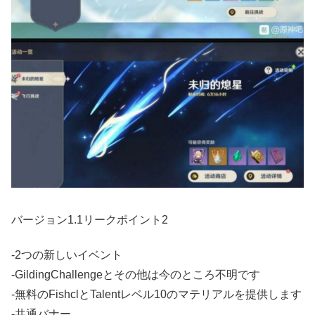
バージョン1.1リークポイント2
-2つの新しいイベント
-GildingChallengeとその他は今のところ不明です
-無料のFishclとTalentレベル10のマテリアルを提供します
-共通バナー