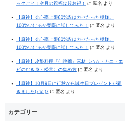
ックごと！空月の祝福は超お得！
に
匿名
より
【原神】会心率上限80%説はガセだった模様。
100%いけるか実際に試してみた！
に
匿名
より
【原神】会心率上限80%説はガセだった模様。
100%いけるか実際に試してみた！
に
匿名
より
【原神】攻撃料理『仙跳牆』素材〈ハム・カニ・エ
ビのむき身・松茸〉の集め方
に
匿名
より
【原神】10月9日に行秋から誕生日プレゼントが届
きました(ﾉ’ω’)ﾉ
に
匿名
より
カテゴリー