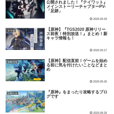
公開されました！『テイワット』
メインストーリーチャプターPV-
「足跡」
2020.09.28
【原神】『TGS2020 原神リリー
新情報
ス前夜！特別放送！』まとめ！新
キャラ情報も！
2020.09.27
【原神】配信直前！ゲームを始め
攻略情報
る前に気を付けたいことなどまと
め
2020.09.26
『原神』をまったり攻略するブロ
お知らせ
グです
2020.09.26