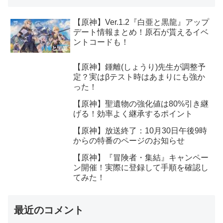
【原神】Ver.1.2『白亜と黒龍』アップ
デート情報まとめ！原石が貰えるイベ
ントコードも！
【原神】鍾離(しょうり)先生が調整予
定？実はβテスト時はあまりにも強か
った！
【原神】聖遺物の強化値は80%引き継
げる！効率よく継承するポイント
【原神】放送終了：10月30日午後9時
からの特番のページのお知らせ
【原神】『冒険者・集結』キャンペー
ン開催！実際に登録して手順を確認し
てみた！
最近のコメント