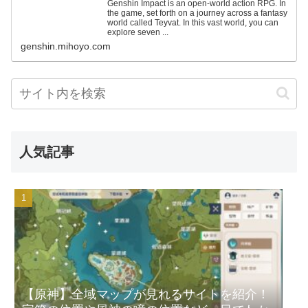
Genshin Impact is an open-world action RPG. In
the game, set forth on a journey across a fantasy
world called Teyvat. In this vast world, you can
explore seven ...
genshin.mihoyo.com
人気記事
【原神】全域マップが見れるサイトを紹介！