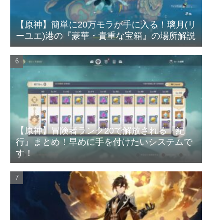
【原神】簡単に20万モラが手に入る！璃月(リ
ーユエ)港の『豪華・貴重な宝箱』の場所解説
【原神】冒険者ランク20で解放される『紀
行』まとめ！早めに手を付けたいシステムで
す！