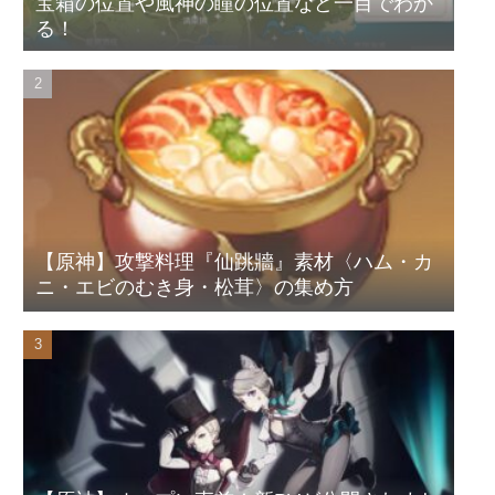
宝箱の位置や風神の瞳の位置など一目でわか
る！
【原神】攻撃料理『仙跳牆』素材〈ハム・カ
ニ・エビのむき身・松茸〉の集め方