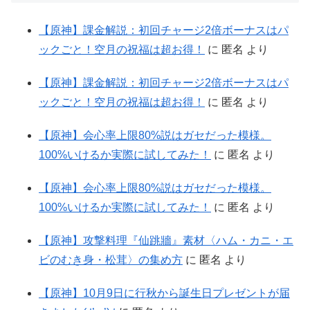
【原神】課金解説：初回チャージ2倍ボーナスはパ
ックごと！空月の祝福は超お得！
に
匿名
より
【原神】課金解説：初回チャージ2倍ボーナスはパ
ックごと！空月の祝福は超お得！
に
匿名
より
【原神】会心率上限80%説はガセだった模様。
100%いけるか実際に試してみた！
に
匿名
より
【原神】会心率上限80%説はガセだった模様。
100%いけるか実際に試してみた！
に
匿名
より
【原神】攻撃料理『仙跳牆』素材〈ハム・カニ・エ
ビのむき身・松茸〉の集め方
に
匿名
より
【原神】10月9日に行秋から誕生日プレゼントが届