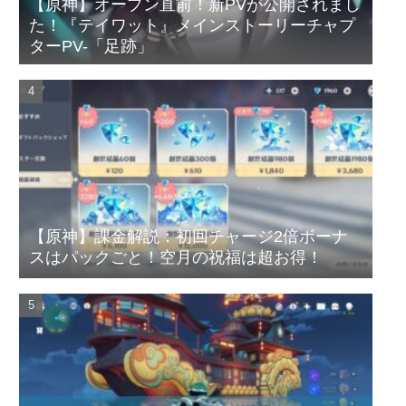
【原神】オープン直前！新PVが公開されまし
た！『テイワット』メインストーリーチャプ
ターPV-「足跡」
【原神】課金解説：初回チャージ2倍ボーナ
スはパックごと！空月の祝福は超お得！