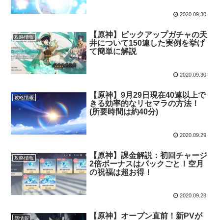
2020.09.30
【原神】ピックアップガチャの天
攻略情報
井について150連した実例を挙げ
て簡単に解説
2020.09.30
【原神】9月29日現在40連以上で
攻略情報
きる効率的なリセマラの方法！
(所要時間は約40分)
2020.09.29
【原神】課金解説：初回チャージ
攻略情報
2倍ボーナスはパックごと！空月
の祝福は超お得！
2020.09.28
【原神】オープン直前！新PVが
新情報