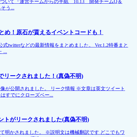
どについて『運営チームからの手紙 10.13 開発チームQ＆
う...
報まとめ！原石が貰えるイベントコードも！
式twitterなどの最新情報をまとめました。 Ver.1.2特番まと
..
rでリークされました！(真偽不明)
しき画像が公開されました。 リーク情報 ※文章は英文ツイート
ーはすでにクローズベー...
ントがリークされました(真偽不明)
いて明かされました。 ※説明文は機械翻訳です どこでもワ