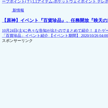
ープポイント(？) 1.1アイテム-ポケットウェイポイント テレポ
新情報
【原神】イベント『百貨珍品』、任務開放『映天の
10月24日(土)に色々な告知が出たのでまとめて紹介！ ま
「百貨珍品」イベント紹介 【イベント期間】 2020/10/26 04:00 ~ 20
スポンサーリンク