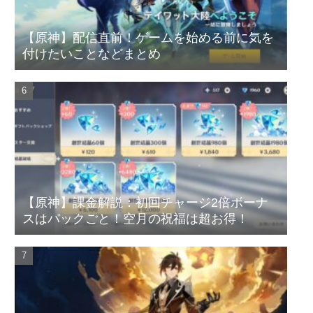
【原神】配信直前！ゲームを始める前に気を
付けたいことなどまとめ
【原神】課金解説：初回チャージ2倍ボーナ
スはパックごと！空月の祝福は超お得！