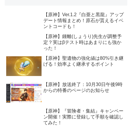
【原神】Ver.1.2『白亜と黒龍』アップ
デート情報まとめ！原石が貰えるイベ
ントコードも！
【原神】鍾離(しょうり)先生が調整予
定？実はβテスト時はあまりにも強か
った！
【原神】聖遺物の強化値は80%引き継
げる！効率よく継承するポイント
【原神】放送終了：10月30日午後9時
からの特番のページのお知らせ
【原神】『冒険者・集結』キャンペー
ン開催！実際に登録して手順を確認し
てみた！