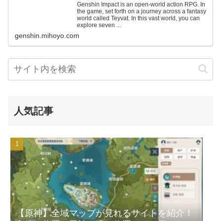
Genshin Impact is an open-world action RPG. In
the game, set forth on a journey across a fantasy
world called Teyvat. In this vast world, you can
explore seven ...
genshin.mihoyo.com
人気記事
【原神】全域マップが見れるサイトを紹介！